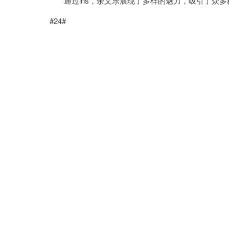
通过ins，余文乐展现了多样的魅力，吸引了众多
#24#