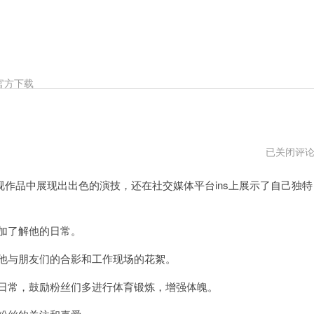
官方下载
喻
已关闭评
文
磊
品中展现出出色的演技，还在社交媒体平台ins上展示了自己独特
加了解他的日常。
他与朋友们的合影和工作现场的花絮。
日常，鼓励粉丝们多进行体育锻炼，增强体魄。