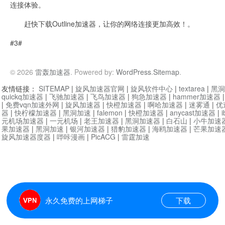
连接体验。
赶快下载Outline加速器，让你的网络连接更加高效！。
#3#
© 2026
雷轰加速器
. Powered by:
WordPress
.
Sitemap
.
友情链接：
SITEMAP
|
旋风加速器官网
|
旋风软件中心
|
textarea
|
黑洞
quickq加速器
|
飞驰加速器
|
飞鸟加速器
|
狗急加速器
|
hammer加速器
|
免费vqn加速外网
|
旋风加速器
|
快橙加速器
|
啊哈加速器
|
迷雾通
|
优
器
|
快柠檬加速器
|
黑洞加速
|
falemon
|
快橙加速器
|
anycast加速器
|
i
元机场加速器
|
一元机场
|
老王加速器
|
黑洞加速器
|
白石山
|
小牛加速
果加速器
|
黑洞加速
|
银河加速器
|
猎豹加速器
|
海鸥加速器
|
芒果加速
旋风加速器度器
|
哔咔漫画
|
PicACG
|
雷霆加速
永久免费的上网梯子
下载