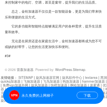
来控制家中的电灯、空调，甚至是窗帘，提升我们的生活品质。
总之，金铃加速器不仅仅是一款智能设备，更是为我们带来快
乐和便捷的生活方式。
它的多功能和智能特点能够满足用户的各种需求，提升生活质
量和效率。
无论是在厨房还是在家庭生活中，金铃加速器都将成为您不可
或缺的好帮手，让您的生活更加快乐和便利。
#3#
© 2026
雷轰加速器
. Powered by:
WordPress
.
Sitemap
.
友情链接：
SITEMAP
|
旋风加速器官网
|
旋风软件中心
|
textarea
|
黑洞
quickq加速器
|
飞驰加速器
|
飞鸟加速器
|
狗急加速器
|
hammer加速器
|
免费vqn加速外网
|
旋风加速器
|
快橙加速器
|
啊哈加速器
|
迷雾通
|
优
器
|
快柠檬加速器
|
黑洞加速
|
falemon
|
快橙加速器
|
anycast加速器
|
i
元机场加速器
|
一元机场
|
老王加速器
|
黑洞加速器
|
白石山
|
小牛加速
永久免费的上网梯子
下载
果加速器
|
黑洞加速
|
银河加速器
|
猎豹加速器
|
海鸥加速器
|
芒果加速
旋风加速器度器
|
哔咔漫画
|
PicACG
|
雷霆加速