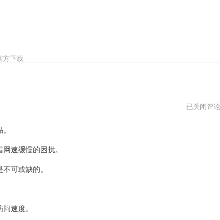
官方下载
快
已关闭评
喵
vpv
品。
加
速
器
网速缓慢的困扰。
官
网
是不可或缺的。
网
址
访问速度。