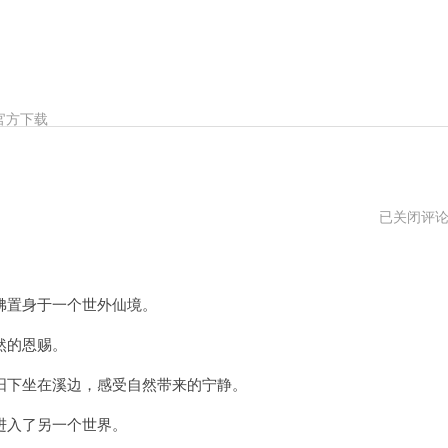
官方下载
世
已关闭评
外
桃
源
2024
年
置身于一个世外仙境。
然的恩赐。
下坐在溪边，感受自然带来的宁静。
入了另一个世界。