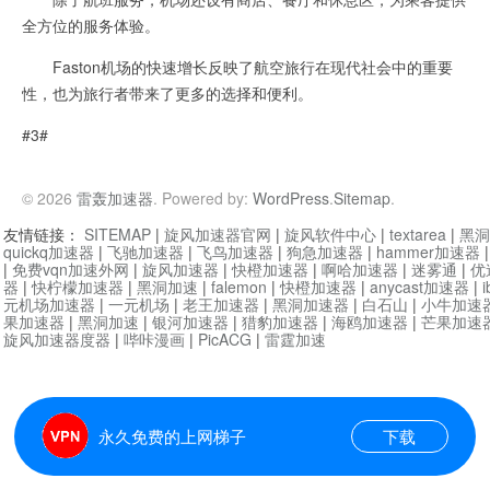
全方位的服务体验。
Faston机场的快速增长反映了航空旅行在现代社会中的重要
性，也为旅行者带来了更多的选择和便利。
#3#
© 2026
雷轰加速器
. Powered by:
WordPress
.
Sitemap
.
友情链接：
SITEMAP
|
旋风加速器官网
|
旋风软件中心
|
textarea
|
黑洞
quickq加速器
|
飞驰加速器
|
飞鸟加速器
|
狗急加速器
|
hammer加速器
|
免费vqn加速外网
|
旋风加速器
|
快橙加速器
|
啊哈加速器
|
迷雾通
|
优
器
|
快柠檬加速器
|
黑洞加速
|
falemon
|
快橙加速器
|
anycast加速器
|
i
元机场加速器
|
一元机场
|
老王加速器
|
黑洞加速器
|
白石山
|
小牛加速
果加速器
|
黑洞加速
|
银河加速器
|
猎豹加速器
|
海鸥加速器
|
芒果加速
旋风加速器度器
|
哔咔漫画
|
PicACG
|
雷霆加速
永久免费的上网梯子
下载