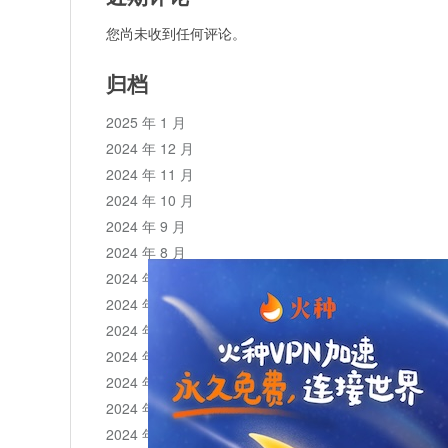
您尚未收到任何评论。
归档
2025 年 1 月
2024 年 12 月
2024 年 11 月
2024 年 10 月
2024 年 9 月
2024 年 8 月
2024 年 7 月
2024 年 6 月
2024 年 5 月
2024 年 4 月
2024 年 3 月
2024 年 2 月
2024 年 1 月