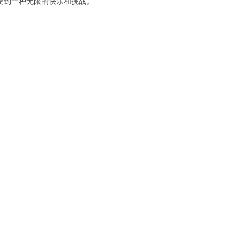
到一种无限的快乐和挑战。