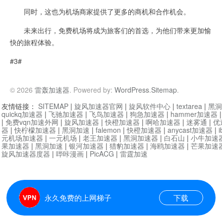
同时，这也为机场商家提供了更多的商机和合作机会。
未来出行，免费机场将成为旅客们的首选，为他们带来更加愉
快的旅程体验。
#3#
© 2026
雷轰加速器
. Powered by:
WordPress
.
Sitemap
.
友情链接：
SITEMAP
|
旋风加速器官网
|
旋风软件中心
|
textarea
|
黑洞
quickq加速器
|
飞驰加速器
|
飞鸟加速器
|
狗急加速器
|
hammer加速器
|
免费vqn加速外网
|
旋风加速器
|
快橙加速器
|
啊哈加速器
|
迷雾通
|
优
器
|
快柠檬加速器
|
黑洞加速
|
falemon
|
快橙加速器
|
anycast加速器
|
i
元机场加速器
|
一元机场
|
老王加速器
|
黑洞加速器
|
白石山
|
小牛加速
果加速器
|
黑洞加速
|
银河加速器
|
猎豹加速器
|
海鸥加速器
|
芒果加速
旋风加速器度器
|
哔咔漫画
|
PicACG
|
雷霆加速
永久免费的上网梯子
下载