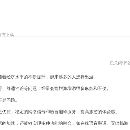
官方下载
外
已关闭评
游
加
着经济水平的不断提升，越来越多的人选择出游。
速
器
pc
、舒适性差等问题，经常会给旅游增添很多麻烦和不便。
版
下
再是问题。
载
优质、稳定的网络信号和语言翻译服务，提高旅游的体验感。
的加速，还能够实现多种功能的融合，如在线语音翻译、无缝畅游