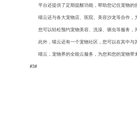
平台还提供了定期提醒功能，帮助您记住宠物的疫
喵云还与各大宠物店、医院、美容沙龙等合作，为
您可以轻松预约宠物美容、洗澡、驱虫等服务，并
此外，喵云还有一个宠物社区，您可以在其中与其
喵云，宠物界的全能云服务，为您和您的宠物带来
#3#