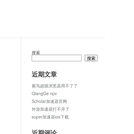
搜索
搜索
论
近期文章
紫鸟超级浏览器用不了了
QiangGe npv
Scholar加速器官网
外游加速器打不开了
super加速器ios下载
近期评论