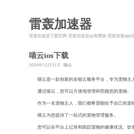
雷轰加速器
雷轰加速器下载官网-雷轰加速器vp免费版-雷轰加速app
喵云ios下载
2024年12月31日
喵云
喵云是一款创新的全能云服务平台，专为宠物主
通过喵云，您可以方便地管理和照顾您的宠物。
作为一名宠物主人，我们都希望能给予自己的宠
喵云为您提供了一站式的宠物管理服务。
您可以在平台上记录和跟踪宠物的健康状况、饮食