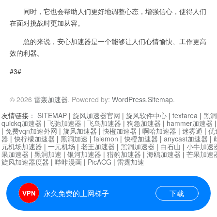
同时，它也会帮助人们更好地调整心态，增强信心，使得人们
在面对挑战时更加从容。
总的来说，安心加速器是一个能够让人们心情愉快、工作更高
效的利器。
#3#
© 2026
雷轰加速器
. Powered by:
WordPress
.
Sitemap
.
友情链接：
SITEMAP
|
旋风加速器官网
|
旋风软件中心
|
textarea
|
黑洞
quickq加速器
|
飞驰加速器
|
飞鸟加速器
|
狗急加速器
|
hammer加速器
|
免费vqn加速外网
|
旋风加速器
|
快橙加速器
|
啊哈加速器
|
迷雾通
|
优
器
|
快柠檬加速器
|
黑洞加速
|
falemon
|
快橙加速器
|
anycast加速器
|
i
元机场加速器
|
一元机场
|
老王加速器
|
黑洞加速器
|
白石山
|
小牛加速
果加速器
|
黑洞加速
|
银河加速器
|
猎豹加速器
|
海鸥加速器
|
芒果加速
旋风加速器度器
|
哔咔漫画
|
PicACG
|
雷霆加速
永久免费的上网梯子
下载