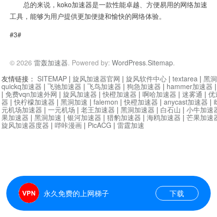
总的来说，koko加速器是一款性能卓越、方便易用的网络加速
工具，能够为用户提供更加便捷和愉快的网络体验。
#3#
© 2026
雷轰加速器
. Powered by:
WordPress
.
Sitemap
.
友情链接：
SITEMAP
|
旋风加速器官网
|
旋风软件中心
|
textarea
|
黑洞
quickq加速器
|
飞驰加速器
|
飞鸟加速器
|
狗急加速器
|
hammer加速器
|
免费vqn加速外网
|
旋风加速器
|
快橙加速器
|
啊哈加速器
|
迷雾通
|
优
器
|
快柠檬加速器
|
黑洞加速
|
falemon
|
快橙加速器
|
anycast加速器
|
i
元机场加速器
|
一元机场
|
老王加速器
|
黑洞加速器
|
白石山
|
小牛加速
果加速器
|
黑洞加速
|
银河加速器
|
猎豹加速器
|
海鸥加速器
|
芒果加速
旋风加速器度器
|
哔咔漫画
|
PicACG
|
雷霆加速
永久免费的上网梯子
下载