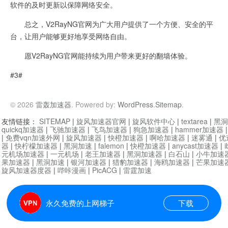
软件的及时更新以保障网络安全。
总之，V2RayNG官网为广大用户提供了一个方便、安全的平
台，让用户能够更好地享受网络自由。
愿V2RayNG官网能持续为用户带来更好的翻墙体验。
#3#
© 2026
雷轰加速器
. Powered by:
WordPress
.
Sitemap
.
友情链接：
SITEMAP
|
旋风加速器官网
|
旋风软件中心
|
textarea
|
黑洞
quickq加速器
|
飞驰加速器
|
飞鸟加速器
|
狗急加速器
|
hammer加速器
|
免费vqn加速外网
|
旋风加速器
|
快橙加速器
|
啊哈加速器
|
迷雾通
|
优
器
|
快柠檬加速器
|
黑洞加速
|
falemon
|
快橙加速器
|
anycast加速器
|
i
元机场加速器
|
一元机场
|
老王加速器
|
黑洞加速器
|
白石山
|
小牛加速
果加速器
|
黑洞加速
|
银河加速器
|
猎豹加速器
|
海鸥加速器
|
芒果加速
旋风加速器度器
|
哔咔漫画
|
PicACG
|
雷霆加速
永久免费的上网梯子
下载