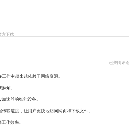
官方下载
Kitty
已关闭评
加
速
工作中越来越依赖于网络资源。
器
不
能
来麻烦。
用
了
y加速器的智能设备。
传输速度，让用户更快地访问网页和下载文件。
高工作效率。