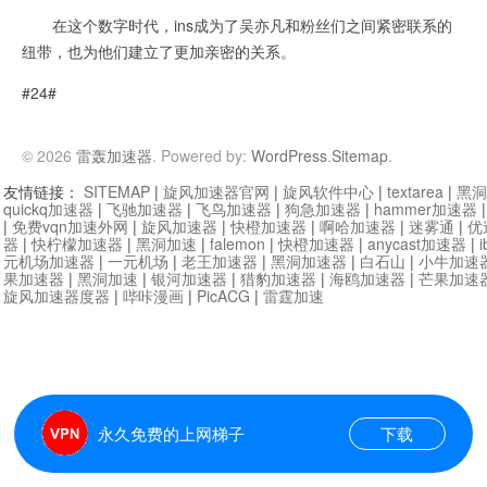
在这个数字时代，ins成为了吴亦凡和粉丝们之间紧密联系的
纽带，也为他们建立了更加亲密的关系。
#24#
© 2026
雷轰加速器
. Powered by:
WordPress
.
Sitemap
.
友情链接：
SITEMAP
|
旋风加速器官网
|
旋风软件中心
|
textarea
|
黑洞
quickq加速器
|
飞驰加速器
|
飞鸟加速器
|
狗急加速器
|
hammer加速器
|
免费vqn加速外网
|
旋风加速器
|
快橙加速器
|
啊哈加速器
|
迷雾通
|
优
器
|
快柠檬加速器
|
黑洞加速
|
falemon
|
快橙加速器
|
anycast加速器
|
i
元机场加速器
|
一元机场
|
老王加速器
|
黑洞加速器
|
白石山
|
小牛加速
果加速器
|
黑洞加速
|
银河加速器
|
猎豹加速器
|
海鸥加速器
|
芒果加速
旋风加速器度器
|
哔咔漫画
|
PicACG
|
雷霆加速
永久免费的上网梯子
下载