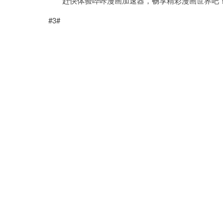
赶快体验哔咔漫画加速器，畅享精彩漫画世界吧
#3#