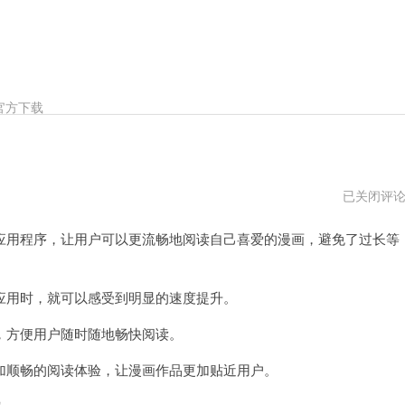
官方下载
哔
已关闭评
咔
漫
用程序，让用户可以更流畅地阅读自己喜爱的漫画，避免了过长等
画
加
速
器
pc
用时，就可以感受到明显的速度提升。
版
下
方便用户随时随地畅快阅读。
载
顺畅的阅读体验，让漫画作品更加贴近用户。