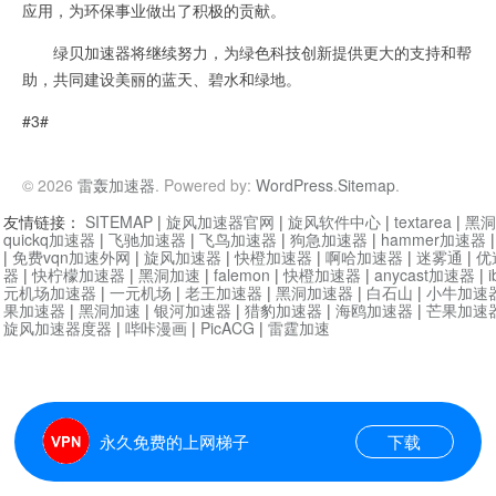
应用，为环保事业做出了积极的贡献。
绿贝加速器将继续努力，为绿色科技创新提供更大的支持和帮
助，共同建设美丽的蓝天、碧水和绿地。
#3#
© 2026
雷轰加速器
. Powered by:
WordPress
.
Sitemap
.
友情链接：
SITEMAP
|
旋风加速器官网
|
旋风软件中心
|
textarea
|
黑洞
quickq加速器
|
飞驰加速器
|
飞鸟加速器
|
狗急加速器
|
hammer加速器
|
免费vqn加速外网
|
旋风加速器
|
快橙加速器
|
啊哈加速器
|
迷雾通
|
优
器
|
快柠檬加速器
|
黑洞加速
|
falemon
|
快橙加速器
|
anycast加速器
|
i
元机场加速器
|
一元机场
|
老王加速器
|
黑洞加速器
|
白石山
|
小牛加速
果加速器
|
黑洞加速
|
银河加速器
|
猎豹加速器
|
海鸥加速器
|
芒果加速
旋风加速器度器
|
哔咔漫画
|
PicACG
|
雷霆加速
永久免费的上网梯子
下载