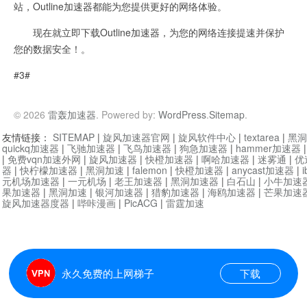
站，Outline加速器都能为您提供更好的网络体验。
现在就立即下载Outline加速器，为您的网络连接提速并保护
您的数据安全！。
#3#
© 2026
雷轰加速器
. Powered by:
WordPress
.
Sitemap
.
友情链接：
SITEMAP
|
旋风加速器官网
|
旋风软件中心
|
textarea
|
黑洞
quickq加速器
|
飞驰加速器
|
飞鸟加速器
|
狗急加速器
|
hammer加速器
|
免费vqn加速外网
|
旋风加速器
|
快橙加速器
|
啊哈加速器
|
迷雾通
|
优
器
|
快柠檬加速器
|
黑洞加速
|
falemon
|
快橙加速器
|
anycast加速器
|
i
元机场加速器
|
一元机场
|
老王加速器
|
黑洞加速器
|
白石山
|
小牛加速
果加速器
|
黑洞加速
|
银河加速器
|
猎豹加速器
|
海鸥加速器
|
芒果加速
旋风加速器度器
|
哔咔漫画
|
PicACG
|
雷霆加速
永久免费的上网梯子
下载