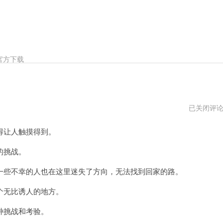
官方下载
灵
已关闭评
梦
空
得让人触摸得到。
间
不
能
的挑战。
用
了
些不幸的人也在这里迷失了方向，无法找到回家的路。
无比诱人的地方。
种挑战和考验。