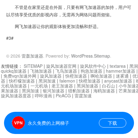
不管是在家里还是在外面，只要有网飞加速器的加持，用户可
以尽情享受优质的影视内容，无需再为网络问题而烦恼。
网飞加速器让你的观影体验更加流畅和舒适。
#3#
© 2026
雷轰加速器
. Powered by:
WordPress
.
Sitemap
.
友情链接：
SITEMAP
|
旋风加速器官网
|
旋风软件中心
|
textarea
|
黑洞
quickq加速器
|
飞驰加速器
|
飞鸟加速器
|
狗急加速器
|
hammer加速器
|
免费vqn加速外网
|
旋风加速器
|
快橙加速器
|
啊哈加速器
|
迷雾通
|
优
器
|
快柠檬加速器
|
黑洞加速
|
falemon
|
快橙加速器
|
anycast加速器
|
i
元机场加速器
|
一元机场
|
老王加速器
|
黑洞加速器
|
白石山
|
小牛加速
果加速器
|
黑洞加速
|
银河加速器
|
猎豹加速器
|
海鸥加速器
|
芒果加速
旋风加速器度器
|
哔咔漫画
|
PicACG
|
雷霆加速
永久免费的上网梯子
下载