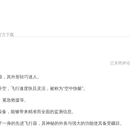
官方下载
ssr
已关闭评
小
飞
器，其外形轻巧迷人。
机
打
不
，飞行速度快且灵活，被称为“空中快艇”。
开
、紧急救援等。
备，能够带来精准而全面的监测信息。
于一身的先进飞行器，其神秘的外表与强大的功能使其备受瞩目。