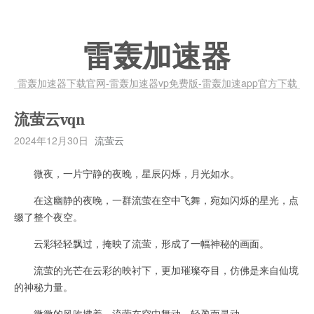
雷轰加速器
雷轰加速器下载官网-雷轰加速器vp免费版-雷轰加速app官方下载
流萤云vqn
2024年12月30日
流萤云
微夜，一片宁静的夜晚，星辰闪烁，月光如水。
在这幽静的夜晚，一群流萤在空中飞舞，宛如闪烁的星光，点
缀了整个夜空。
云彩轻轻飘过，掩映了流萤，形成了一幅神秘的画面。
流萤的光芒在云彩的映衬下，更加璀璨夺目，仿佛是来自仙境
的神秘力量。
微微的风吹拂着，流萤在空中舞动，轻盈而灵动。