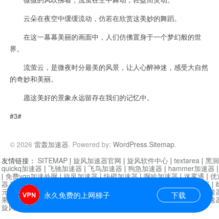
云朵在夜空中缓缓流动，仿若在欣赏这美妙的舞蹈。
在这一幕幕美丽的画面中，人们仿佛置身于一个梦幻般的世
界。
流萤云，是微夜时分最美的风景，让人心醉神迷，感受大自然
的奇妙和美丽。
愿这美好的景象永远留存在我们的记忆中。
#3#
© 2026
雷轰加速器
. Powered by:
WordPress
.
Sitemap
.
友情链接：
SITEMAP
|
旋风加速器官网
|
旋风软件中心
|
textarea
|
黑洞
quickq加速器
|
飞驰加速器
|
飞鸟加速器
|
狗急加速器
|
hammer加速器
|
免费vqn加速外网
|
旋风加速器
|
快橙加速器
|
啊哈加速器
|
迷雾通
|
优
器
|
快柠檬加速器
|
黑洞加速
|
falemon
|
快橙加速器
|
anycast加速器
|
i
元机场加速器
|
一元机场
|
老王加速器
|
黑洞加速器
|
白石山
|
小牛加速
永久免费的上网梯子
下载
果加速器
|
黑洞加速
|
银河加速器
|
猎豹加速器
|
海鸥加速器
|
芒果加速
旋风加速器度器
|
哔咔漫画
|
PicACG
|
雷霆加速