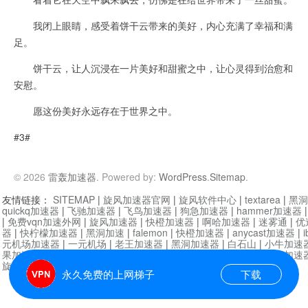
我闭上眼睛，感受着饼干云带来的美好，内心充满了幸福和满
足。
饼干云，让人沉浸在一片美好和甜蜜之中，让心灵得到治愈和
安慰。
愿这份美好永远存在于世界之中。
#3#
© 2026
雷轰加速器
. Powered by:
WordPress
.
Sitemap
.
友情链接：
SITEMAP
|
旋风加速器官网
|
旋风软件中心
|
textarea
|
黑洞
quickq加速器
|
飞驰加速器
|
飞鸟加速器
|
狗急加速器
|
hammer加速器
|
免费vqn加速外网
|
旋风加速器
|
快橙加速器
|
啊哈加速器
|
迷雾通
|
优
器
|
快柠檬加速器
|
黑洞加速
|
falemon
|
快橙加速器
|
anycast加速器
|
i
元机场加速器
|
一元机场
|
老王加速器
|
黑洞加速器
|
白石山
|
小牛加速
果加速器
|
黑洞加速
|
银河加速器
|
猎豹加速器
|
海鸥加速器
|
芒果加速
旋风加速器度器
|
哔咔漫画
|
PicACG
|
雷霆加速
永久免费的上网梯子
下载