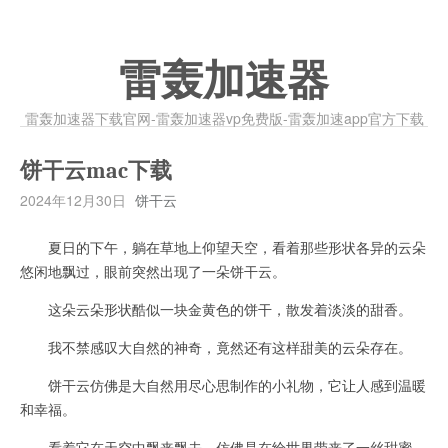
雷轰加速器
雷轰加速器下载官网-雷轰加速器vp免费版-雷轰加速app官方下载
饼干云mac下载
2024年12月30日
饼干云
夏日的下午，躺在草地上仰望天空，看着那些形状各异的云朵
悠闲地飘过，眼前突然出现了一朵饼干云。
这朵云朵形状酷似一块金黄色的饼干，散发着淡淡的甜香。
我不禁感叹大自然的神奇，竟然还有这样甜美的云朵存在。
饼干云仿佛是大自然用尽心思制作的小礼物，它让人感到温暖
和幸福。
看着它在天空中飘来飘去，仿佛是在给世界带来了一丝甜蜜。