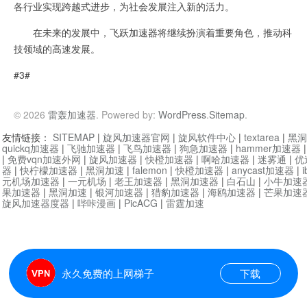
各行业实现跨越式进步，为社会发展注入新的活力。
在未来的发展中，飞跃加速器将继续扮演着重要角色，推动科
技领域的高速发展。
#3#
© 2026
雷轰加速器
. Powered by:
WordPress
.
Sitemap
.
友情链接：
SITEMAP
|
旋风加速器官网
|
旋风软件中心
|
textarea
|
黑洞
quickq加速器
|
飞驰加速器
|
飞鸟加速器
|
狗急加速器
|
hammer加速器
|
免费vqn加速外网
|
旋风加速器
|
快橙加速器
|
啊哈加速器
|
迷雾通
|
优
器
|
快柠檬加速器
|
黑洞加速
|
falemon
|
快橙加速器
|
anycast加速器
|
i
元机场加速器
|
一元机场
|
老王加速器
|
黑洞加速器
|
白石山
|
小牛加速
果加速器
|
黑洞加速
|
银河加速器
|
猎豹加速器
|
海鸥加速器
|
芒果加速
旋风加速器度器
|
哔咔漫画
|
PicACG
|
雷霆加速
永久免费的上网梯子
下载