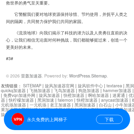
救世界的勇气至关重要。
它警醒我们要对地球资源保持珍惜、节约使用，并抚平人类之
间的隔阂，共同努力保护我们共同的家园。
《流浪地球》向我们揭示了科技的潜力以及人类勇往直前的决
心，让我们相信无论面对何种挑战，我们都能够挺过来，创造一个
更美好的未来。
#3#
© 2026
雷轰加速器
. Powered by:
WordPress
.
Sitemap
.
友情链接：
SITEMAP
|
旋风加速器官网
|
旋风软件中心
|
textarea
|
黑洞
quickq加速器
|
飞驰加速器
|
飞鸟加速器
|
狗急加速器
|
hammer加速器
|
免费vqn加速外网
|
旋风加速器
|
快橙加速器
|
啊哈加速器
|
迷雾通
|
优
器
|
快柠檬加速器
|
黑洞加速
|
falemon
|
快橙加速器
|
anycast加速器
|
i
元机场加速器
|
一元机场
|
老王加速器
|
黑洞加速器
|
白石山
|
小牛加速
果加速器
|
黑洞加速
|
银河加速器
|
猎豹加速器
|
海鸥加速器
|
芒果加速
旋风加速器度器
|
哔咔漫画
|
PicACG
|
雷霆加速
永久免费的上网梯子
下载