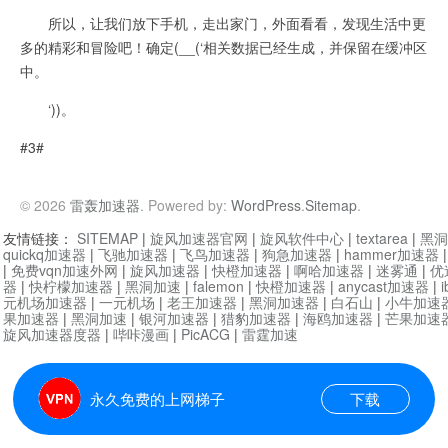
所以，让我们放下手机，走出家门，外面看看，发现生活中更
多的精彩和冒险吧！确定(__(‘相关数据已经生成，并保留在缓冲区
中。
‘))。
#3#
© 2026
雷轰加速器
. Powered by:
WordPress
.
Sitemap
.
友情链接：
SITEMAP
|
旋风加速器官网
|
旋风软件中心
|
textarea
|
黑洞
quickq加速器
|
飞驰加速器
|
飞鸟加速器
|
狗急加速器
|
hammer加速器
|
免费vqn加速外网
|
旋风加速器
|
快橙加速器
|
啊哈加速器
|
迷雾通
|
优
器
|
快柠檬加速器
|
黑洞加速
|
falemon
|
快橙加速器
|
anycast加速器
|
i
元机场加速器
|
一元机场
|
老王加速器
|
黑洞加速器
|
白石山
|
小牛加速
果加速器
|
黑洞加速
|
银河加速器
|
猎豹加速器
|
海鸥加速器
|
芒果加速
旋风加速器度器
|
哔咔漫画
|
PicACG
|
雷霆加速
永久免费的上网梯子
下载