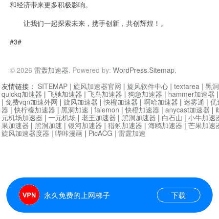
和经济带来更多积极影响。
让我们一起探索未来，携手创新，共创辉煌！。
#3#
© 2026
雷轰加速器
. Powered by:
WordPress
.
Sitemap
.
友情链接：
SITEMAP
|
旋风加速器官网
|
旋风软件中心
|
textarea
|
黑洞
quickq加速器
|
飞驰加速器
|
飞鸟加速器
|
狗急加速器
|
hammer加速器
|
免费vqn加速外网
|
旋风加速器
|
快橙加速器
|
啊哈加速器
|
迷雾通
|
优
器
|
快柠檬加速器
|
黑洞加速
|
falemon
|
快橙加速器
|
anycast加速器
|
i
元机场加速器
|
一元机场
|
老王加速器
|
黑洞加速器
|
白石山
|
小牛加速
果加速器
|
黑洞加速
|
银河加速器
|
猎豹加速器
|
海鸥加速器
|
芒果加速
旋风加速器度器
|
哔咔漫画
|
PicACG
|
雷霆加速
永久免费的上网梯子
下载