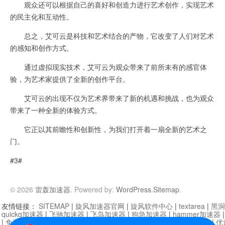
观众还可以根据自己的喜好和创造力进行艺术创作，实现艺术
的民主化和互动性。
总之，艾可云是科技和艺术结合的产物，它改变了人们对艺术
的感知和创作方式。
通过虚拟现实技术，艾可云为观众带来了前所未有的感官体
验，为艺术家提供了全新的创作平台。
艾可云的出现不仅为艺术界带来了新的机遇和挑战，也为观众
带来了一种全新的体验方式。
它正以其前瞻性和创新性，为我们打开着一扇全新的艺术之
门。
#3#
© 2026
雷轰加速器
. Powered by:
WordPress
.
Sitemap
.
友情链接：
SITEMAP
|
旋风加速器官网
|
旋风软件中心
|
textarea
|
黑洞
quickq加速器
|
飞驰加速器
|
飞鸟加速器
|
狗急加速器
|
hammer加速器
|
免费vqn加速外网
|
旋风加速器
|
快橙加速器
|
啊哈加速器
|
迷雾通
|
优