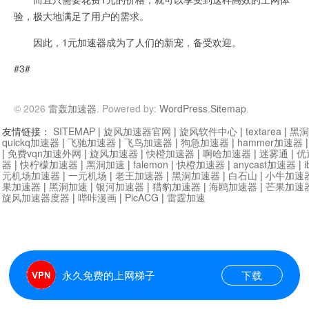
验，极大地满足了用户的需求。
因此，1元加速器成为了人们的新宠，备受欢迎。
#3#
© 2026
雷轰加速器
. Powered by:
WordPress
.
Sitemap
.
友情链接：
SITEMAP
|
旋风加速器官网
|
旋风软件中心
|
textarea
|
黑洞
quickq加速器
|
飞驰加速器
|
飞鸟加速器
|
狗急加速器
|
hammer加速器
|
免费vqn加速外网
|
旋风加速器
|
快橙加速器
|
啊哈加速器
|
迷雾通
|
优
器
|
快柠檬加速器
|
黑洞加速
|
falemon
|
快橙加速器
|
anycast加速器
|
i
元机场加速器
|
一元机场
|
老王加速器
|
黑洞加速器
|
白石山
|
小牛加速
果加速器
|
黑洞加速
|
银河加速器
|
猎豹加速器
|
海鸥加速器
|
芒果加速
旋风加速器度器
|
哔咔漫画
|
PicACG
|
雷霆加速
永久免费的上网梯子
下载