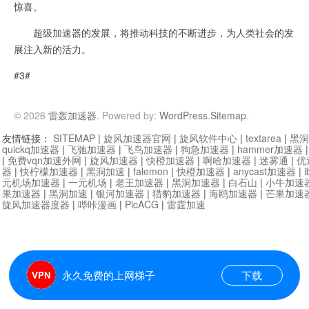
惊喜。
超级加速器的发展，将推动科技的不断进步，为人类社会的发
展注入新的活力。
#3#
© 2026
雷轰加速器
. Powered by:
WordPress
.
Sitemap
.
友情链接：
SITEMAP
|
旋风加速器官网
|
旋风软件中心
|
textarea
|
黑洞
quickq加速器
|
飞驰加速器
|
飞鸟加速器
|
狗急加速器
|
hammer加速器
|
免费vqn加速外网
|
旋风加速器
|
快橙加速器
|
啊哈加速器
|
迷雾通
|
优
器
|
快柠檬加速器
|
黑洞加速
|
falemon
|
快橙加速器
|
anycast加速器
|
i
元机场加速器
|
一元机场
|
老王加速器
|
黑洞加速器
|
白石山
|
小牛加速
果加速器
|
黑洞加速
|
银河加速器
|
猎豹加速器
|
海鸥加速器
|
芒果加速
旋风加速器度器
|
哔咔漫画
|
PicACG
|
雷霆加速
永久免费的上网梯子
下载