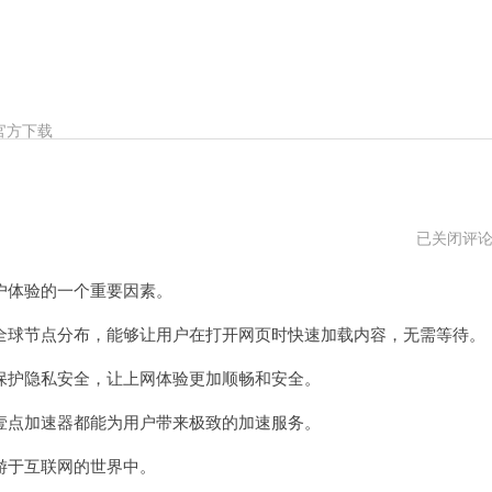
官方下载
壹
已关闭评
点
加
体验的一个重要因素。
速
器
永
球节点分布，能够让用户在打开网页时快速加载内容，无需等待。
久
免
护隐私安全，让上网体验更加顺畅和安全。
费
加
速
点加速器都能为用户带来极致的加速服务。
于互联网的世界中。