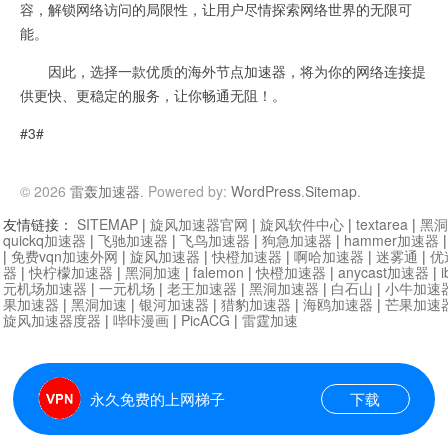
容，解锁网络访问的局限性，让用户尽情探索网络世界的无限可
能。
因此，选择一款优质的海外节点加速器，将为你的网络连接提
供更快、更稳定的服务，让你畅通无阻！。
#3#
© 2026
雷轰加速器
. Powered by:
WordPress
.
Sitemap
.
友情链接：
SITEMAP
|
旋风加速器官网
|
旋风软件中心
|
textarea
|
黑洞
quickq加速器
|
飞驰加速器
|
飞鸟加速器
|
狗急加速器
|
hammer加速器
|
免费vqn加速外网
|
旋风加速器
|
快橙加速器
|
啊哈加速器
|
迷雾通
|
优
器
|
快柠檬加速器
|
黑洞加速
|
falemon
|
快橙加速器
|
anycast加速器
|
i
元机场加速器
|
一元机场
|
老王加速器
|
黑洞加速器
|
白石山
|
小牛加速
果加速器
|
黑洞加速
|
银河加速器
|
猎豹加速器
|
海鸥加速器
|
芒果加速
旋风加速器度器
|
哔咔漫画
|
PicACG
|
雷霆加速
永久免费的上网梯子
下载