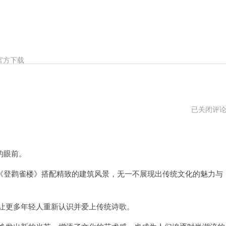
官方下载
唐
已关闭评
诗
咏
香
港
第
的眼前。
一
美
登鹳雀楼》搭配精致的建筑风景，无一不展现出传统文化的魅力与
女
让更多年轻人重新认识并爱上传统诗歌。