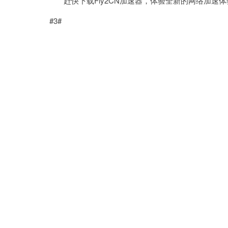
赶快下载Fly2CN加速器，体验全新的网络加速体
#3#