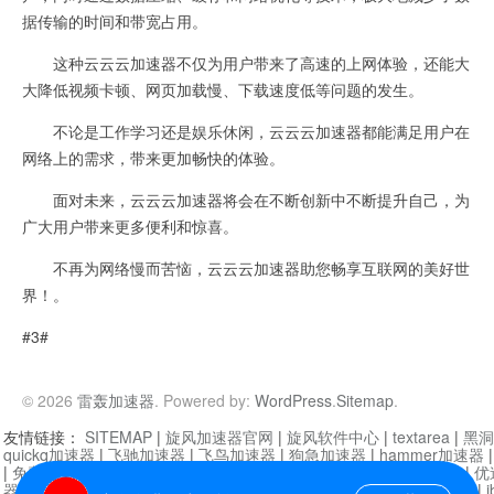
据传输的时间和带宽占用。
这种云云云加速器不仅为用户带来了高速的上网体验，还能大
大降低视频卡顿、网页加载慢、下载速度低等问题的发生。
不论是工作学习还是娱乐休闲，云云云加速器都能满足用户在
网络上的需求，带来更加畅快的体验。
面对未来，云云云加速器将会在不断创新中不断提升自己，为
广大用户带来更多便利和惊喜。
不再为网络慢而苦恼，云云云加速器助您畅享互联网的美好世
界！。
#3#
© 2026
雷轰加速器
. Powered by:
WordPress
.
Sitemap
.
友情链接：
SITEMAP
|
旋风加速器官网
|
旋风软件中心
|
textarea
|
黑洞
quickq加速器
|
飞驰加速器
|
飞鸟加速器
|
狗急加速器
|
hammer加速器
|
免费vqn加速外网
|
旋风加速器
|
快橙加速器
|
啊哈加速器
|
迷雾通
|
优
器
|
快柠檬加速器
|
黑洞加速
|
falemon
|
快橙加速器
|
anycast加速器
|
i