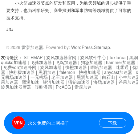
小火箭加速器节点的研发和应用，为航天领域的进步提供了重
要支持，也为科学研究、商业探测和军事防御等领域提供了可靠的
技术支持。
#3#
© 2026
雷轰加速器
. Powered by:
WordPress
.
Sitemap
.
友情链接：
SITEMAP
|
旋风加速器官网
|
旋风软件中心
|
textarea
|
黑洞
quickq加速器
|
飞驰加速器
|
飞鸟加速器
|
狗急加速器
|
hammer加速器
|
免费vqn加速外网
|
旋风加速器
|
快橙加速器
|
啊哈加速器
|
迷雾通
|
优
器
|
快柠檬加速器
|
黑洞加速
|
falemon
|
快橙加速器
|
anycast加速器
|
i
元机场加速器
|
一元机场
|
老王加速器
|
黑洞加速器
|
白石山
|
小牛加速
果加速器
|
黑洞加速
|
银河加速器
|
猎豹加速器
|
海鸥加速器
|
芒果加速
旋风加速器度器
|
哔咔漫画
|
PicACG
|
雷霆加速
永久免费的上网梯子
下载