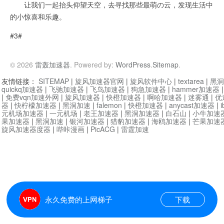
让我们一起抬头仰望天空，去寻找那些最萌の云，发现生活中
的小惊喜和乐趣。
#3#
© 2026
雷轰加速器
. Powered by:
WordPress
.
Sitemap
.
友情链接：
SITEMAP
|
旋风加速器官网
|
旋风软件中心
|
textarea
|
黑洞
quickq加速器
|
飞驰加速器
|
飞鸟加速器
|
狗急加速器
|
hammer加速器
|
免费vqn加速外网
|
旋风加速器
|
快橙加速器
|
啊哈加速器
|
迷雾通
|
优
器
|
快柠檬加速器
|
黑洞加速
|
falemon
|
快橙加速器
|
anycast加速器
|
i
元机场加速器
|
一元机场
|
老王加速器
|
黑洞加速器
|
白石山
|
小牛加速
果加速器
|
黑洞加速
|
银河加速器
|
猎豹加速器
|
海鸥加速器
|
芒果加速
旋风加速器度器
|
哔咔漫画
|
PicACG
|
雷霆加速
永久免费的上网梯子
下载