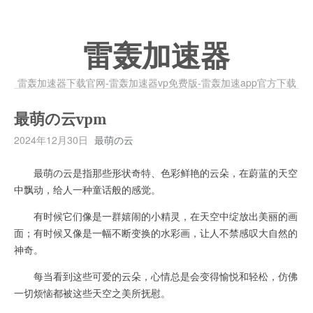
雷轰加速器
雷轰加速器下载官网-雷轰加速器vp免费版-雷轰加速app官方下载
最萌の云vpm
2024年12月30日
最萌の云
最萌の云是指那些形状奇特、色彩鲜艳的云朵，在蔚蓝的天空
中飘动，给人一种童话般的感觉。
有时候它们像是一群嬉闹的小精灵，在天空中绽放出美丽的画
面；有时候又像是一幅不断变换的水彩画，让人不禁感叹大自然的
神奇。
每当看到这些可爱的云朵，心情总是会变得愉悦和轻松，仿佛
一切烦恼都被这些天空之美所抚慰。