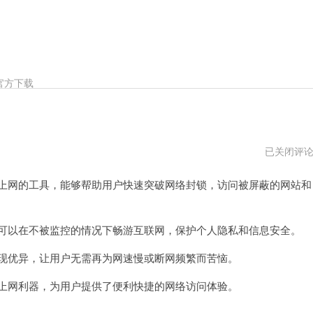
官方下载
shadowroc
已关闭评
节
点
科学上网的工具，能够帮助用户快速突破网络封锁，访问被屏蔽的网站和
电
脑
版
下
载
，就可以在不被监控的情况下畅游互联网，保护个人隐私和信息安全。
也表现优异，让用户无需再为网速慢或断网频繁而苦恼。
科学上网利器，为用户提供了便利快捷的网络访问体验。