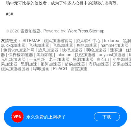
场中无可比拟的佼佼者，成为了许多人心目中的顶级机场典范。
#3#
© 2026
雷轰加速器
. Powered by:
WordPress
.
Sitemap
.
友情链接：
SITEMAP
|
旋风加速器官网
|
旋风软件中心
|
textarea
|
黑洞
quickq加速器
|
飞驰加速器
|
飞鸟加速器
|
狗急加速器
|
hammer加速器
|
免费vqn加速外网
|
旋风加速器
|
快橙加速器
|
啊哈加速器
|
迷雾通
|
优
器
|
快柠檬加速器
|
黑洞加速
|
falemon
|
快橙加速器
|
anycast加速器
|
i
元机场加速器
|
一元机场
|
老王加速器
|
黑洞加速器
|
白石山
|
小牛加速
果加速器
|
黑洞加速
|
银河加速器
|
猎豹加速器
|
海鸥加速器
|
芒果加速
旋风加速器度器
|
哔咔漫画
|
PicACG
|
雷霆加速
永久免费的上网梯子
下载