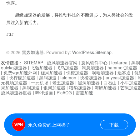
惊喜。
超级加速器的发展，将推动科技的不断进步，为人类社会的发
展注入新的活力。
#3#
© 2026
雷轰加速器
. Powered by:
WordPress
.
Sitemap
.
友情链接：
SITEMAP
|
旋风加速器官网
|
旋风软件中心
|
textarea
|
黑洞
quickq加速器
|
飞驰加速器
|
飞鸟加速器
|
狗急加速器
|
hammer加速器
|
免费vqn加速外网
|
旋风加速器
|
快橙加速器
|
啊哈加速器
|
迷雾通
|
优
器
|
快柠檬加速器
|
黑洞加速
|
falemon
|
快橙加速器
|
anycast加速器
|
i
元机场加速器
|
一元机场
|
老王加速器
|
黑洞加速器
|
白石山
|
小牛加速
果加速器
|
黑洞加速
|
银河加速器
|
猎豹加速器
|
海鸥加速器
|
芒果加速
旋风加速器度器
|
哔咔漫画
|
PicACG
|
雷霆加速
永久免费的上网梯子
下载