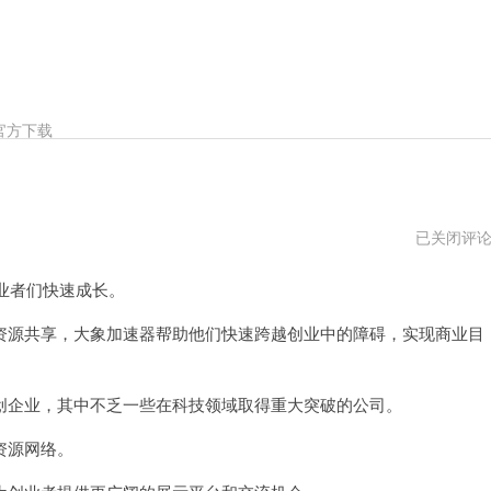
官方下载
大
已关闭评
象
加
业者们快速成长。
速
器
mac
源共享，大象加速器帮助他们快速跨越创业中的障碍，实现商业目
下
载
企业，其中不乏一些在科技领域取得重大突破的公司。
资源网络。