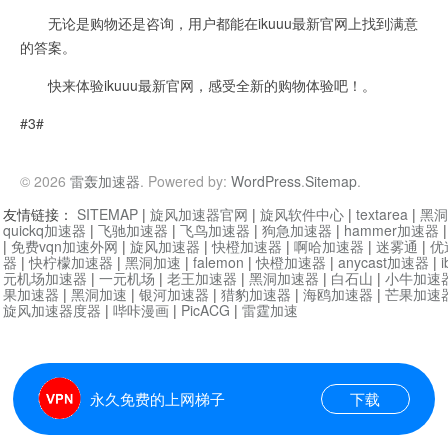
无论是购物还是咨询，用户都能在ikuuu最新官网上找到满意
的答案。
快来体验ikuuu最新官网，感受全新的购物体验吧！。
#3#
© 2026
雷轰加速器
. Powered by:
WordPress
.
Sitemap
.
友情链接：
SITEMAP
|
旋风加速器官网
|
旋风软件中心
|
textarea
|
黑洞
quickq加速器
|
飞驰加速器
|
飞鸟加速器
|
狗急加速器
|
hammer加速器
|
免费vqn加速外网
|
旋风加速器
|
快橙加速器
|
啊哈加速器
|
迷雾通
|
优
器
|
快柠檬加速器
|
黑洞加速
|
falemon
|
快橙加速器
|
anycast加速器
|
i
元机场加速器
|
一元机场
|
老王加速器
|
黑洞加速器
|
白石山
|
小牛加速
果加速器
|
黑洞加速
|
银河加速器
|
猎豹加速器
|
海鸥加速器
|
芒果加速
旋风加速器度器
|
哔咔漫画
|
PicACG
|
雷霆加速
永久免费的上网梯子
下载