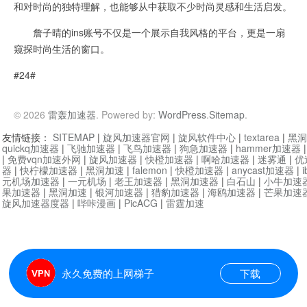
和对时尚的独特理解，也能够从中获取不少时尚灵感和生活启发。
詹子晴的ins账号不仅是一个展示自我风格的平台，更是一扇
窥探时尚生活的窗口。
#24#
© 2026
雷轰加速器
. Powered by:
WordPress
.
Sitemap
.
友情链接：
SITEMAP
|
旋风加速器官网
|
旋风软件中心
|
textarea
|
黑洞
quickq加速器
|
飞驰加速器
|
飞鸟加速器
|
狗急加速器
|
hammer加速器
|
免费vqn加速外网
|
旋风加速器
|
快橙加速器
|
啊哈加速器
|
迷雾通
|
优
器
|
快柠檬加速器
|
黑洞加速
|
falemon
|
快橙加速器
|
anycast加速器
|
i
元机场加速器
|
一元机场
|
老王加速器
|
黑洞加速器
|
白石山
|
小牛加速
果加速器
|
黑洞加速
|
银河加速器
|
猎豹加速器
|
海鸥加速器
|
芒果加速
旋风加速器度器
|
哔咔漫画
|
PicACG
|
雷霆加速
永久免费的上网梯子
下载