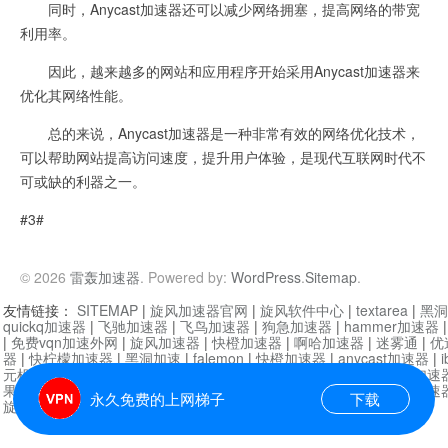
同时，Anycast加速器还可以减少网络拥塞，提高网络的带宽
利用率。
因此，越来越多的网站和应用程序开始采用Anycast加速器来
优化其网络性能。
总的来说，Anycast加速器是一种非常有效的网络优化技术，
可以帮助网站提高访问速度，提升用户体验，是现代互联网时代不
可或缺的利器之一。
#3#
© 2026
雷轰加速器
. Powered by:
WordPress
.
Sitemap
.
友情链接：
SITEMAP
|
旋风加速器官网
|
旋风软件中心
|
textarea
|
黑洞
quickq加速器
|
飞驰加速器
|
飞鸟加速器
|
狗急加速器
|
hammer加速器
|
免费vqn加速外网
|
旋风加速器
|
快橙加速器
|
啊哈加速器
|
迷雾通
|
优
器
|
快柠檬加速器
|
黑洞加速
|
falemon
|
快橙加速器
|
anycast加速器
|
i
元机场加速器
|
一元机场
|
老王加速器
|
黑洞加速器
|
白石山
|
小牛加速
果加速器
|
黑洞加速
|
银河加速器
|
猎豹加速器
|
海鸥加速器
|
芒果加速
永久免费的上网梯子
下载
旋风加速器度器
|
哔咔漫画
|
PicACG
|
雷霆加速