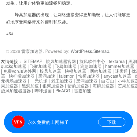
发生，让用户体验更加流畅和稳定。
蜂巢加速器的出现，让网络连接变得更加顺畅，让人们能够更
好地享受网络带来的便利和乐趣。
#3#
© 2026
雷轰加速器
. Powered by:
WordPress
.
Sitemap
.
友情链接：
SITEMAP
|
旋风加速器官网
|
旋风软件中心
|
textarea
|
黑洞
quickq加速器
|
飞驰加速器
|
飞鸟加速器
|
狗急加速器
|
hammer加速器
|
免费vqn加速外网
|
旋风加速器
|
快橙加速器
|
啊哈加速器
|
迷雾通
|
优
器
|
快柠檬加速器
|
黑洞加速
|
falemon
|
快橙加速器
|
anycast加速器
|
i
元机场加速器
|
一元机场
|
老王加速器
|
黑洞加速器
|
白石山
|
小牛加速
果加速器
|
黑洞加速
|
银河加速器
|
猎豹加速器
|
海鸥加速器
|
芒果加速
旋风加速器度器
|
哔咔漫画
|
PicACG
|
雷霆加速
永久免费的上网梯子
下载