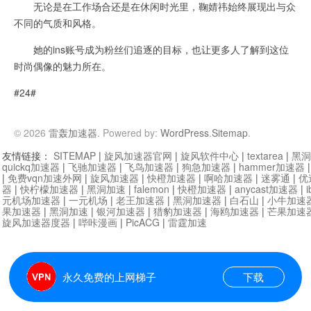
无论是在工作场合还是在休闲时光里，鞠婧祎始终展现出与众
不同的气质和风格。
她的ins账号成为粉丝们追逐的目标，也让更多人了解到这位
时尚偶像的魅力所在。
#24#
© 2026
雷轰加速器
. Powered by:
WordPress
.
Sitemap
.
友情链接：
SITEMAP
|
旋风加速器官网
|
旋风软件中心
|
textarea
|
黑洞
quickq加速器
|
飞驰加速器
|
飞鸟加速器
|
狗急加速器
|
hammer加速器
|
免费vqn加速外网
|
旋风加速器
|
快橙加速器
|
啊哈加速器
|
迷雾通
|
优
器
|
快柠檬加速器
|
黑洞加速
|
falemon
|
快橙加速器
|
anycast加速器
|
i
元机场加速器
|
一元机场
|
老王加速器
|
黑洞加速器
|
白石山
|
小牛加速
果加速器
|
黑洞加速
|
银河加速器
|
猎豹加速器
|
海鸥加速器
|
芒果加速
旋风加速器度器
|
哔咔漫画
|
PicACG
|
雷霆加速
永久免费的上网梯子
下载