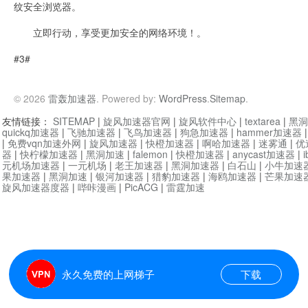
纹安全浏览器。
立即行动，享受更加安全的网络环境！。
#3#
© 2026
雷轰加速器
. Powered by:
WordPress
.
Sitemap
.
友情链接：
SITEMAP
|
旋风加速器官网
|
旋风软件中心
|
textarea
|
黑洞
quickq加速器
|
飞驰加速器
|
飞鸟加速器
|
狗急加速器
|
hammer加速器
|
免费vqn加速外网
|
旋风加速器
|
快橙加速器
|
啊哈加速器
|
迷雾通
|
优
器
|
快柠檬加速器
|
黑洞加速
|
falemon
|
快橙加速器
|
anycast加速器
|
i
元机场加速器
|
一元机场
|
老王加速器
|
黑洞加速器
|
白石山
|
小牛加速
果加速器
|
黑洞加速
|
银河加速器
|
猎豹加速器
|
海鸥加速器
|
芒果加速
旋风加速器度器
|
哔咔漫画
|
PicACG
|
雷霆加速
永久免费的上网梯子
下载