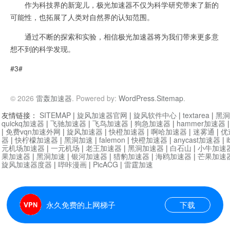
作为科技界的新宠儿，极光加速器不仅为科学研究带来了新的
可能性，也拓展了人类对自然界的认知范围。
通过不断的探索和实验，相信极光加速器将为我们带来更多意
想不到的科学发现。
#3#
© 2026
雷轰加速器
. Powered by:
WordPress
.
Sitemap
.
友情链接：
SITEMAP
|
旋风加速器官网
|
旋风软件中心
|
textarea
|
黑洞
quickq加速器
|
飞驰加速器
|
飞鸟加速器
|
狗急加速器
|
hammer加速器
|
免费vqn加速外网
|
旋风加速器
|
快橙加速器
|
啊哈加速器
|
迷雾通
|
优
器
|
快柠檬加速器
|
黑洞加速
|
falemon
|
快橙加速器
|
anycast加速器
|
i
元机场加速器
|
一元机场
|
老王加速器
|
黑洞加速器
|
白石山
|
小牛加速
果加速器
|
黑洞加速
|
银河加速器
|
猎豹加速器
|
海鸥加速器
|
芒果加速
旋风加速器度器
|
哔咔漫画
|
PicACG
|
雷霆加速
永久免费的上网梯子
下载