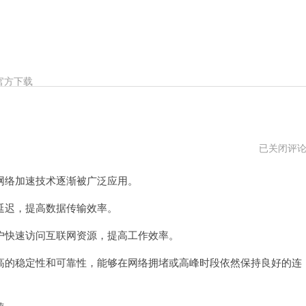
官方下载
节
已关闭评
点
加
络加速技术逐渐被广泛应用。
速
器
破
迟，提高数据传输效率。
解
版
快速访问互联网资源，提高工作效率。
的稳定性和可靠性，能够在网络拥堵或高峰时段依然保持良好的连