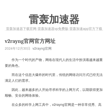
雷轰加速器
雷轰加速器下载官网-雷轰加速器vp免费版-雷轰加速app官方下载
v2rayng官网官方网址
2024年12月30日
v2rayng官网
作为一个时代的产物，网络在现代人的生活中扮演着越来越重
要的角色。
而在这个信息大爆炸的时代里，传统的网络访问方式已经无法
满足人们的需求。
因此，越来越多的人开始寻求科学的上网方式，以期获得更加
顺畅、安全的网络体验。
在众多的科学上网工具中，v2rayng官网是一种非常优秀、高