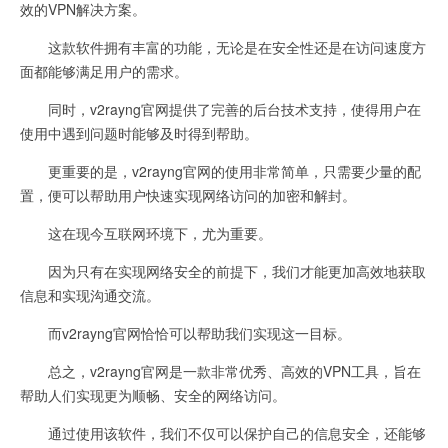
效的VPN解决方案。
这款软件拥有丰富的功能，无论是在安全性还是在访问速度方
面都能够满足用户的需求。
同时，v2rayng官网提供了完善的后台技术支持，使得用户在
使用中遇到问题时能够及时得到帮助。
更重要的是，v2rayng官网的使用非常简单，只需要少量的配
置，便可以帮助用户快速实现网络访问的加密和解封。
这在现今互联网环境下，尤为重要。
因为只有在实现网络安全的前提下，我们才能更加高效地获取
信息和实现沟通交流。
而v2rayng官网恰恰可以帮助我们实现这一目标。
总之，v2rayng官网是一款非常优秀、高效的VPN工具，旨在
帮助人们实现更为顺畅、安全的网络访问。
通过使用该软件，我们不仅可以保护自己的信息安全，还能够